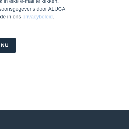
 in elke e-mail te klikken.
ersoonsgegevens door ALUCA
jde in ons
privacybeleid
.
 NU