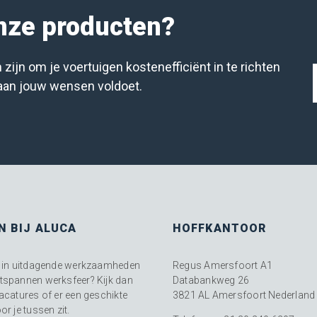
onze producten?
 zijn om je voertuigen kostenefficiënt in te richten
 aan jouw wensen voldoet.
N BIJ ALUCA
HOFFKANTOOR
n in uitdagende werkzaamheden
Regus Amersfoort A1
tspannen werksfeer? Kijk dan
Databankweg 26
vacatures of er een geschikte
3821 AL Amersfoort Nederland
or je tussen zit.