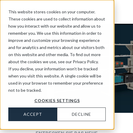
This website stores cookies on your computer.
These cookies are used to collect information about
how you interact with our website and allow us to
remember you. We use this information in order to
improve and customize your browsing experience
and for analytics and metrics about our visitors both
aluDock
on this website and other media. To find out more
about the cookies we use, see our Privacy Policy.
If you decline, your information won’t be tracked
Die innovative Lösung für die Organisation
when you visit this website. A single cookie will be
Ihrer Werkzeuge und Ausrüstung
used in your browser to remember your preference
not to be tracked.
COOKIES SETTINGS
ACCEPT
DECLINE